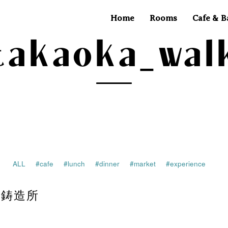
Home
Rooms
Cafe & B
takaoka_wal
ALL
#cafe
#lunch
#dinner
#market
#experience
の鋳造所