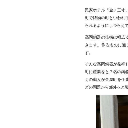
民家ホテル「金ノ三寸
町で鋳物の町といわれ
られるようにしつらえ
高岡銅器の技術は幅広
きます。作るものに適
す。
そんな高岡銅器が発祥
町に産業をと７名の鋳
くの職人が金屋町を仕
どの問題から郊外へと