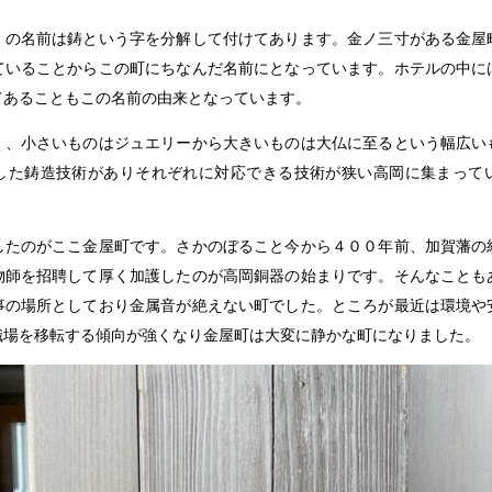
」の名前は鋳という字を分解して付けてあります。金ノ三寸がある金屋
ていることからこの町にちなんだ名前にとなっています。ホテルの中に
てあることもこの名前の由来となっています。
く、小さいものはジュエリーから大きいものは大仏に至るという幅広い
した鋳造技術がありそれぞれに対応できる技術が狭い高岡に集まって
したのがここ金屋町です。さかのぼること今から４００年前、加賀藩の
物師を招聘して厚く加護したのが高岡銅器の始まりです。そんなことも
事の場所としており金属音が絶えない町でした。ところが最近は環境や
職場を移転する傾向が強くなり金屋町は大変に静かな町になりました。