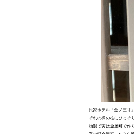
民家ホテル「金ノ三寸
ぞれの棟の柱にひっそ
物製で実は金屋町で作
器の町金屋町」を自ら